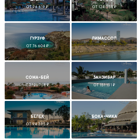
ОТ 96 619 ₽
ОТ 124 358 ₽
ГУРЗУФ
ЛИМАССОЛ
ОТ 76 604 ₽
-
СОМА-БЕЙ
ЗАНЗИБАР
ОТ 128 758 ₽
ОТ 151 131 ₽
БЕЛЕК
БОКА-ЧИКА
ОТ 94 395 ₽
-